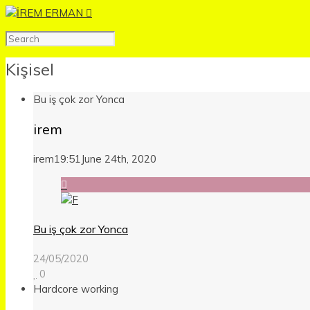
Kişisel
Bu iş çok zor Yonca
irem
irem
19:51
June 24th, 2020
Bu iş çok zor Yonca
24/05/2020
0
Hardcore working